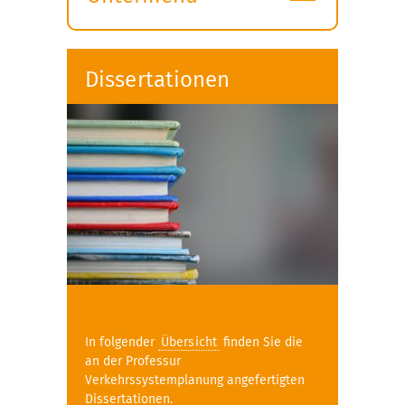
Submenü
öffnen
Dissertationen
In folgender
Übersicht
finden Sie die
an der Professur
Verkehrssystemplanung angefertigten
Dissertationen.