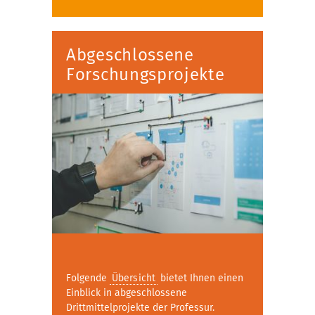
Abgeschlossene
Forschungsprojekte
Folgende
Übersicht
bietet Ihnen einen
Einblick in abgeschlossene
Drittmittelprojekte der Professur.