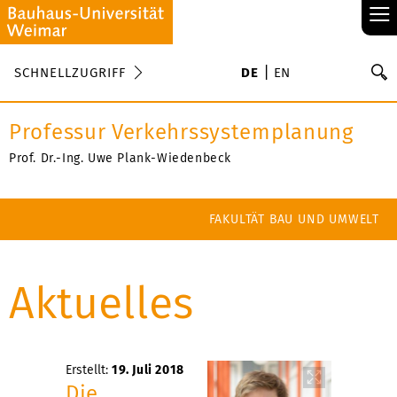
≡
S
SCHNELLZUGRIFF
DE
EN
Su
Professur Verkehrssystemplanung
Prof. Dr.-Ing. Uwe Plank-Wiedenbeck
FAKULTÄT BAU UND UMWELT
Aktuelles
Erstellt:
19. Juli 2018
Die