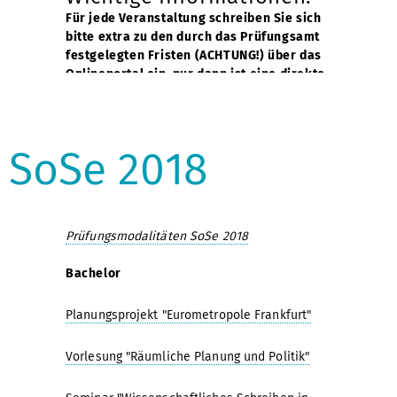
Für jede Veranstaltung schreiben Sie sich
bitte extra zu den durch das Prüfungsamt
festgelegten Fristen (ACHTUNG!) über das
Onlineportal ein, nur dann ist eine direkte
Verbuchung Ihrer Note möglich!
Die Fristen zum Eintragen und Austragen sind
SoSe 2018
für alle Studiengänge bindend - ohne
Ausnahmen!
Wiederholungs- und Nachholprüfungen sind
im folgenden Semester, in dem die jeweilige
Prüfungsmodalitäten SoSe 2018
Lehrveranstaltung wieder angeboten wird,
durch Meldung im Sekretariat zu koordinieren,
Bachelor
sonst erfolgt eine "Nicht bestanden" 1. W.-
Meldung! Die 2. Wiederholung muss über den
Planungsprojekt "Eurometropole Frankfurt"
Prüfungsausschuss beantragt werden.
Vorlesung "Räumliche Planung und Politik"