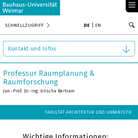
≡
S
SCHNELLZUGRIFF
DE
EN
Su
Kontakt und Infos
Professur Raumplanung &
Raumforschung
Jun.-Prof. Dr.-Ing. Grischa Bertram
FAKULTÄT ARCHITEKTUR UND URBANISTIK
Wichtige Informationen: