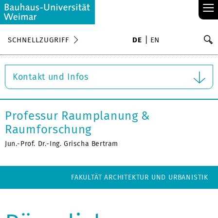
≡
S
SCHNELLZUGRIFF
DE
EN
Su
Kontakt und Infos
Professur Raumplanung &
Raumforschung
Jun.-Prof. Dr.-Ing. Grischa Bertram
FAKULTÄT ARCHITEKTUR UND URBANISTIK