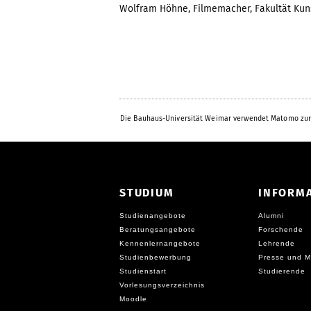
Wolfram Höhne, Filmemacher, Fakultät Kun
Die Bauhaus-Universität Weimar verwendet Matomo zur
STUDIUM
INFORM
Studienangebote
Alumni
Beratungsangebote
Forschende
Kennenlernangebote
Lehrende
Studienbewerbung
Presse und M
Studienstart
Studierende
Vorlesungsverzeichnis
Moodle