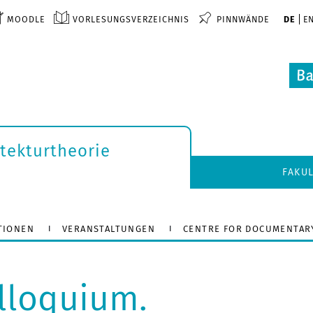
MOODLE
VORLESUNGSVERZEICHNIS
PINNWÄNDE
DE
E
itekturtheorie
FAKU
TIONEN
VERANSTALTUNGEN
CENTRE FOR DOCUMENTAR
lloquium.