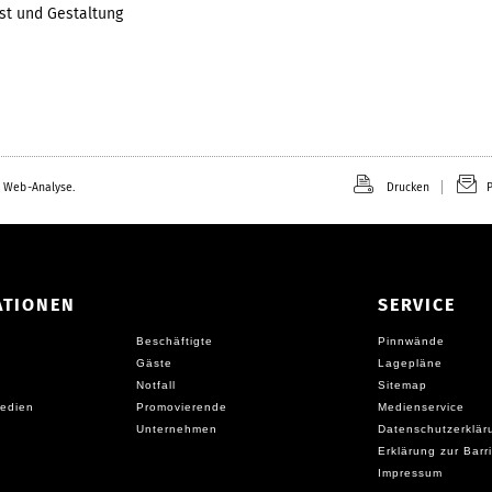
st und Gestaltung
 Web-Analyse.
Drucken
P
ATIONEN
SERVICE
Beschäftigte
Pinnwände
Gäste
Lagepläne
Notfall
Sitemap
edien
Promovierende
Medienservice
Unternehmen
Datenschutzerklär
Erklärung zur Barri
Impressum