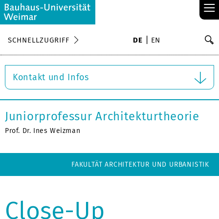
≡
S
SCHNELLZUGRIFF
DE
EN
Su
Kontakt und Infos
Juniorprofessur Architekturtheorie
Prof. Dr. Ines Weizman
FAKULTÄT ARCHITEKTUR UND URBANISTIK
Close-Up