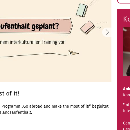
S
ö
K
Ank
t of it!
Koo
"In
 Programm „Go abroad and make the most of it!“ begleitet
Int
landsaufenthalt
.
Cam
Ges