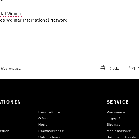
ität Weimar
s Weimar International Network
 Web-Analyse.
Drucken
P
ATIONEN
SERVICE
Beschäftigte
Pinnwände
Gäste
Lagepläne
Notfall
Sitemap
edien
Promovierende
Medienservice
Unternehmen
Datenschutzerklär