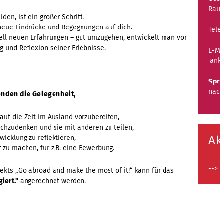
Rau
den, ist ein großer Schritt.
 neue Eindrücke und Begegnungen auf dich.
Tel
ell neuen Erfahrungen – gut umzugehen, entwickelt man vor
 und Reflexion seiner Erlebnisse.
E-M
ank
Spr
nac
enden die Gelegenheit,
 auf die Zeit im Ausland vorzubereiten,
achzudenken und sie mit anderen zu teilen,
icklung zu reflektieren,
A
zu machen, für z.B. eine Bewerbung.
-->
ekts „Go abroad and make the most of it!“ kann für das
iert."
angerechnet werden.