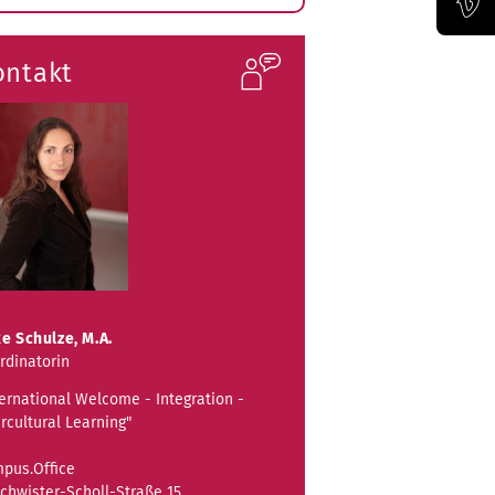
ubmenü
ffnen
Offizieller Vimeo-Kanal der Bauhaus-Univertität Weimar
ontakt
e Schulze, M.A.
rdinatorin
ternational Welcome - Integration -
ercultural Learning"
pus.Office
chwister-Scholl-Straße 15