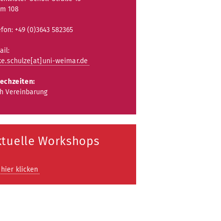
m 108
efon: +49 (0)3643 582365
ail:
e.schulze[at]uni-weimar.de
echzeiten:
h Vereinbarung
ktuelle Workshops
hier klicken