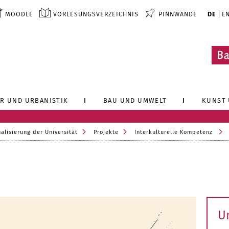
MOODLE
VORLESUNGSVERZEICHNIS
PINNWÄNDE
DE
E
R UND URBANISTIK
BAU UND UMWELT
KUNST 
nalisierung der Universität
Projekte
Interkulturelle Kompetenz
U