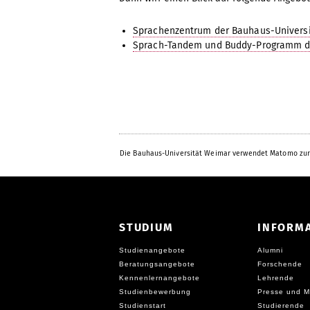
Sprachenzentrum der Bauhaus-Univers
Sprach-Tandem und Buddy-Programm de
Die Bauhaus-Universität Weimar verwendet Matomo zur
STUDIUM
INFORM
Studienangebote
Alumni
Beratungsangebote
Forschende
Kennenlernangebote
Lehrende
Studienbewerbung
Presse und M
Studienstart
Studierende