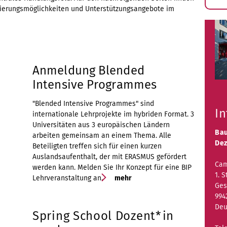
S
izierungsmöglichkeiten und Unterstützungsangebote im
ö
Anmeldung Blended
Intensive Programmes
"Blended Intensive Programmes" sind
In
internationale Lehrprojekte im hybriden Format. 3
Universitäten aus 3 europäischen Ländern
Bau
arbeiten gemeinsam an einem Thema. Alle
Dez
Beteiligten treffen sich für einen kurzen
Auslandsaufenthalt, der mit ERASMUS gefördert
Cam
werden kann. Melden Sie Ihr Konzept für eine BIP
1. S
Lehrveranstaltung an.
mehr
Ges
994
Deu
Spring School Dozent*in