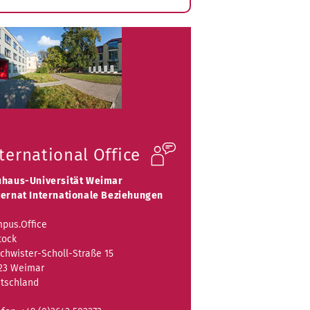
ubmenü
ffnen
ternational Office
haus-Universität Weimar
ernat Internationale Beziehungen
pus.Office
tock
chwister-Scholl-Straße 15
23 Weimar
tschland