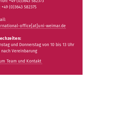
efon: +49 (0)3643 582373
: +49 (0)3643 582375
ail:
ernational-office[at]uni-weimar.de
echzeiten:
nstag und Donnerstag von 10 bis 13 Uhr
 nach Vereinbarung
zum Team und Kontakt