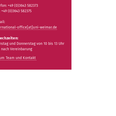
efon: +49 (0)3643 582373
: +49 (0)3643 582375
ail:
ernational-office[at]uni-weimar.de
echzeiten:
nstag und Donnerstag von 10 bis 13 Uhr
 nach Vereinbarung
zum Team und Kontakt