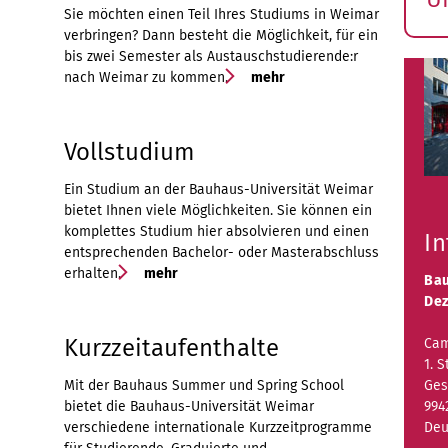
Sie möchten einen Teil Ihres Studiums in Weimar
S
verbringen? Dann besteht die Möglichkeit, für ein
ö
bis zwei Semester als Austauschstudierende:r
nach Weimar zu kommen.
mehr
Vollstudium
Ein Studium an der Bauhaus-Universität Weimar
bietet Ihnen viele Möglichkeiten. Sie können ein
komplettes Studium hier absolvieren und einen
In
entsprechenden Bachelor- oder Masterabschluss
erhalten.
mehr
Bau
Dez
Kurzzeitaufenthalte
Cam
1. S
Mit der Bauhaus Summer und Spring School
Ges
bietet die Bauhaus-Universität Weimar
994
verschiedene internationale Kurzzeitprogramme
Deu