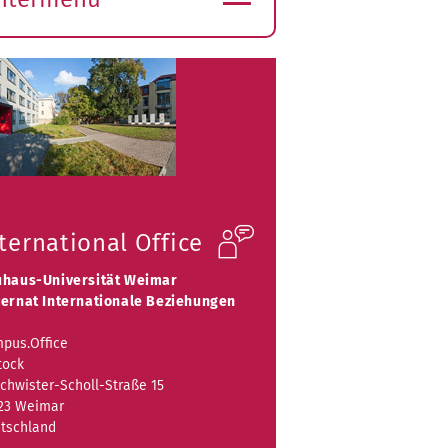
ubmenü
ffnen
ternational Office
haus-Universität Weimar
ernat Internationale Beziehungen
pus.Office
tock
chwister-Scholl-Straße 15
23 Weimar
tschland