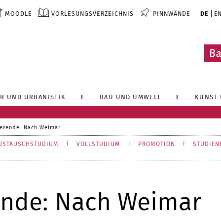
MOODLE
VORLESUNGSVERZEICHNIS
PINNWÄNDE
DE
E
R UND URBANISTIK
BAU UND UMWELT
KUNST 
ierende: Nach Weimar
USTAUSCHSTUDIUM
VOLLSTUDIUM
PROMOTION
STUDIEN
ende: Nach Weimar