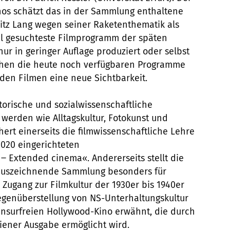
nos schätzt das in der Sammlung enthaltene
tz Lang wegen seiner Raketenthematik als
al gesuchteste Filmprogramm der späten
ur in geringer Auflage produziert oder selbst
rleihen die heute noch verfügbaren Programme
nden Filmen eine neue Sichtbarkeit.
orische und sozialwissenschaftliche
 werden wie Alltagskultur, Fotokunst und
hert einerseits die filmwissenschaftliche Lehre
2020 eingerichteten
‒ Extended cinema«. Andererseits stellt die
 auszeichnende Sammlung besonders für
Zugang zur Filmkultur der 1930er bis 1940er
Gegenüberstellung von NS-Unterhaltungskultur
ensurfreien Hollywood-Kino erwähnt, die durch
iener Ausgabe ermöglicht wird.