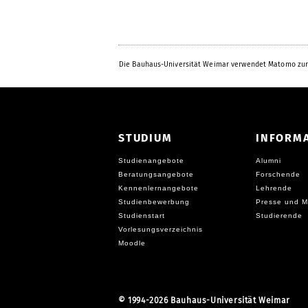
Die Bauhaus-Universität Weimar verwendet Matomo zur
STUDIUM
INFORM
Studienangebote
Alumni
Beratungsangebote
Forschende
Kennenlernangebote
Lehrende
Studienbewerbung
Presse und M
Studienstart
Studierende
Vorlesungsverzeichnis
Moodle
©
1994-2026 Bauhaus-Universität Weimar