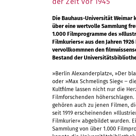
der Zeit vor 1945
Die Bauhaus-Universität Weimar k
über eine wertvolle Sammlung fre
1.000 Filmprogramme des »Illustr
Filmkuriers« aus den Jahren 1926 
vervollkommnen den filmwissensc
Bestand der Universitätsbiblioth
»Berlin Alexanderplatz«, »Der bl
oder »Max Schmelings Sieg« ‒ di
Kultfilme lassen nicht nur die He
Filmforschenden höherschlagen. 
gehören auch zu jenen Filmen, d
seit 1919 erscheinenden »Illustrie
Filmkurier« abgebildet wurden. E
Sammlung von über 1.000 Filmp