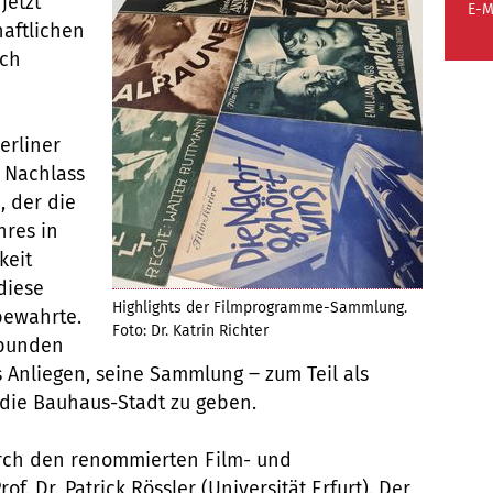
jetzt
E-M
aftlichen
ich
erliner
 Nachlass
, der die
nres in
keit
diese
Highlights der Filmprogramme-Sammlung.
bewahrte.
Foto: Dr. Katrin Richter
rbunden
s Anliegen, seine Sammlung ‒ zum Teil als
die Bauhaus-Stadt zu geben.
urch den renommierten Film- und
. Dr. Patrick Rössler (Universität Erfurt). Der