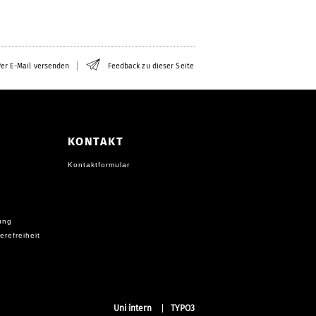
er E-Mail versenden
Feedback zu dieser Seite
KONTAKT
Kontaktformular
ung
erefreiheit
Uni intern
TYPO3