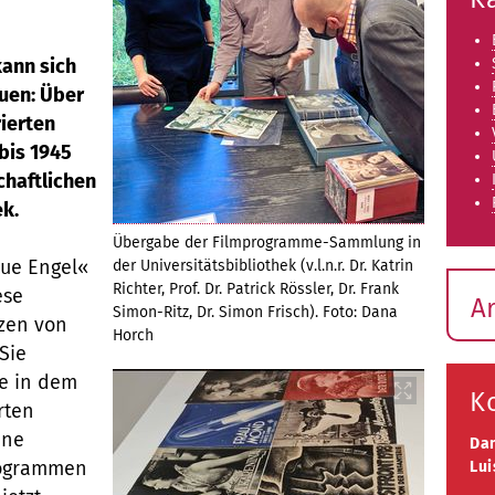
ann sich
uen: Über
ierten
bis 1945
haftlichen
ek.
Übergabe der Filmprogramme-Sammlung in
aue Engel«
der Universitätsbibliothek (v.l.n.r. Dr. Katrin
Richter, Prof. Dr. Patrick Rössler, Dr. Frank
ese
A
Simon-Ritz, Dr. Simon Frisch). Foto: Dana
rzen von
Horch
Sie
ie in dem
K
rten
ine
Da
rogrammen
Lui