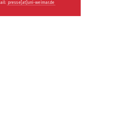
ail:
presse[at]uni-weimar.de