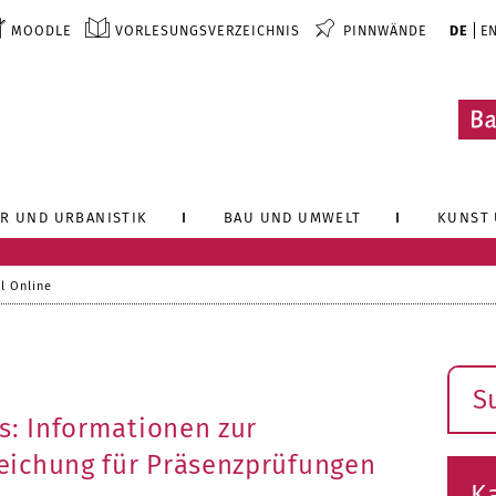
MOODLE
VORLESUNGSVERZEICHNIS
PINNWÄNDE
DE
E
R UND URBANISTIK
BAU UND UMWELT
KUNST 
l Online
Such
s: Informationen zur
eichung für Präsenzprüfungen
K