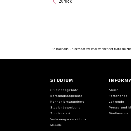
Zurück
Die Bauhaus-Universität Weimar verwendet Matomo zur
STUDIUM
INFORM
Studienangebote
Alumni
Beratungsangebote
Forschende
Kennenlernangebote
Lehrende
Studienbewerbung
Presse und M
Studienstart
Studierende
Vorlesungsverzeichnis
Moodle