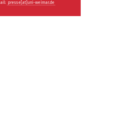
ail:
presse[at]uni-weimar.de