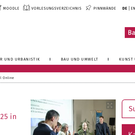
MOODLE
VORLESUNGSVERZEICHNIS
PINNWÄNDE
DE
E
R UND URBANISTIK
BAU UND UMWELT
KUNST 
l Online
Such
25 in
K