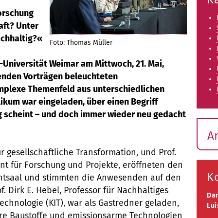
orschung
aft? Unter
achhaltig?«
Foto: Thomas Müller
Universität Weimar am Mittwoch, 21. Mai,
nenden Vorträgen beleuchteten
mplexe Themenfeld aus unterschiedlichen
ikum war eingeladen, über einen Begriff
g scheint – und doch immer wieder neu gedacht
A
ür gesellschaftliche Transformation, und Prof.
nt für Forschung und Projekte, eröffneten den
K
chtsaal und stimmten die Anwesenden auf den
 Dirk E. Hebel, Professor für Nachhaltiges
Da
Technologie (KIT), war als Gastredner geladen,
Lui
re Baustoffe und emissionsarme Technologien