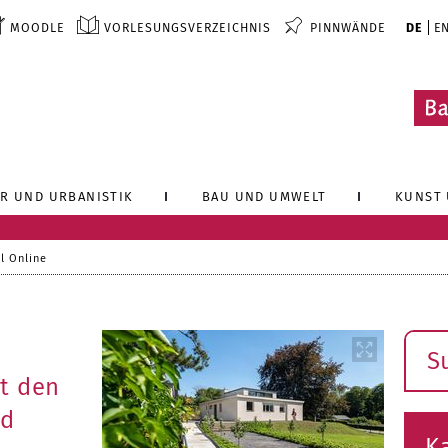
MOODLE
VORLESUNGSVERZEICHNIS
PINNWÄNDE
DE
E
R UND URBANISTIK
BAU UND UMWELT
KUNST 
l Online
Such
t den
rd
K