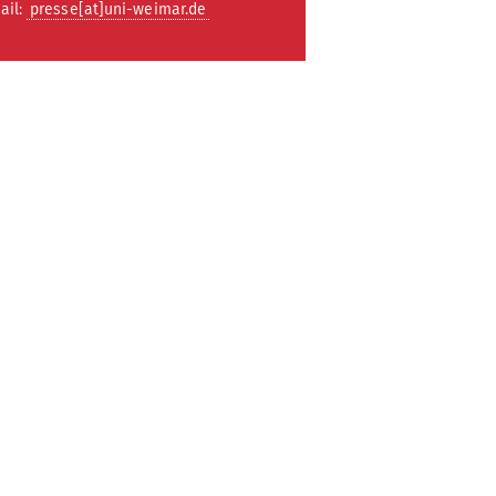
ail:
presse[at]uni-weimar.de