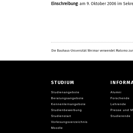
Einschreibung
: am 9. Oktober 2006 im Sekr
Die Bauhaus-Universität Weimar verwendet Matomo zur
STUDIUM
INFORM
Studienangebote
Alumni
Beratungsangebote
Forschende
Kennenlernangebote
Lehrende
Studienbewerbung
Presse und M
Studienstart
Studierende
Vorlesungsverzeichnis
Moodle