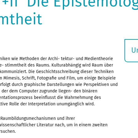
II  Die Epistemolog
mtheit
U
S
niken wie Methoden der Archi- tektur- und Medientheorie
be- stimmtheit des Raums. Kulturabhängig wird Raum über
ö
kommuniziert. Die Geschichtsschreibung dieser Techniken
 Mimesis, Schrift, Fotografie und Film, um einige Beispiele
rfolgt durch graphische Darstellungen wie Perspektiven und
n der dem Computer zugrunde liegen- den binären
entationsprozess beeinflusst die Wahrnehmung des
ive Rolle der Interpretation unumgänglich wird.
er Raumbildungsmechanismen und ihrer
wissenschaftlicher Literatur nach, um in einem zweiten
rsuchen.