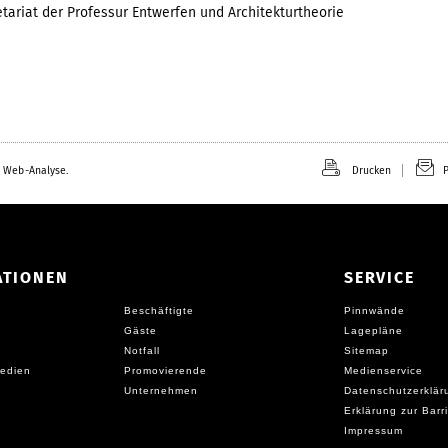
etariat der Professur Entwerfen und Architekturtheorie
 Web-Analyse.
Drucken
P
ATIONEN
SERVICE
Beschäftigte
Pinnwände
Gäste
Lagepläne
Notfall
Sitemap
edien
Promovierende
Medienservice
Unternehmen
Datenschutzerklär
Erklärung zur Barri
Impressum