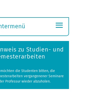
≡
ntermenü
ubmenü
ffnen
inweis zu Studien- und
emesterarbeiten
 möchten die Studenten bitten, die
esterarbeiten vergangenener Seminare
der Professur wieder abzuholen.