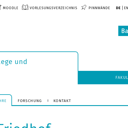
MOODLE
VORLESUNGSVERZEICHNIS
PINNWÄNDE
DE
E
lege und
FAKU
HRE
FORSCHUNG
KONTAKT