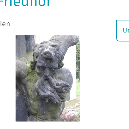
Friedhof
len
U
S
ö