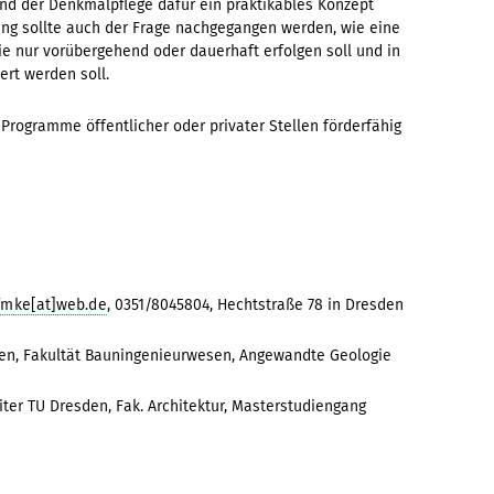
nd der Denkmalpflege dafür ein praktikables Konzept
g sollte auch der Frage nachgegangen werden, wie eine
sie nur vorübergehend oder dauerhaft erfolgen soll und in
rt werden soll.
Programme öffentlicher oder privater Stellen förderfähig
fmke[at]web.de
, 0351/8045804, Hechtstraße 78 in Dresden
resden, Fakultät Bauningenieurwesen, Angewandte Geologie
iter TU Dresden, Fak. Architektur, Masterstudiengang