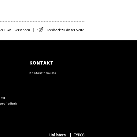
er E-Mail versenden
Feedback zu dieser Seite
KONTAKT
Kontaktformular
ung
erefreiheit
Uni intern
TYPO3