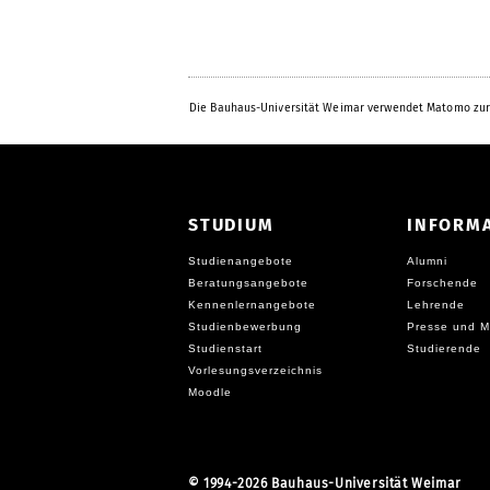
Die Bauhaus-Universität Weimar verwendet Matomo zur
STUDIUM
INFORM
Studienangebote
Alumni
Beratungsangebote
Forschende
Kennenlernangebote
Lehrende
Studienbewerbung
Presse und M
Studienstart
Studierende
Vorlesungsverzeichnis
Moodle
©
1994-2026 Bauhaus-Universität Weimar