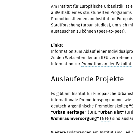
Am Institut für Europäische Urbanistik ist 
außerhalb eines strukturierten Programms 
Promotionsthemen am Institut für Europäis
Stadtforschung (urban studies), um sich m
austauschen zu können (peer-to-peer).
Links
:
Information zum Ablauf einer
Individualpr
Zu den Webseiten der am IfEU vertretenen
Information zur
Promotion an der Fakultät
Auslaufende Projekte
Es gibt am Institut für Europäische Urba
internationale Promotionsprogramme, wie
deutsch-argentinische Promotionskolleg
"
"Urban Heritage"
(UH)
,
"Urban Hist"
(UHi
Wohnraumversorgung"
(NFG)
sind ausla
Weitere Doktoranden am Institut sind Teil