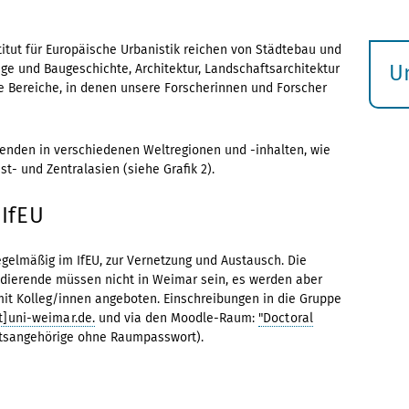
tut für Europäische Urbanistik reichen von Städtebau und
U
ge und Baugeschichte, Architektur, Landschaftsarchitektur
e Bereiche, in denen unsere Forscherinnen und Forscher
S
ö
enden in verschiedenen Weltregionen und -inhalten, wie
t- und Zentralasien (siehe Grafik 2).
IfEU
 regelmäßig im IfEU, zur Vernetzung und Austausch. Die
Studierende müssen nicht in Weimar sein, es werden aber
it Kolleg/innen angeboten. Einschreibungen in die Gruppe
at]uni-weimar.de.
und via den Moodle-Raum:
"Doctoral
ätsangehörige ohne Raumpasswort).