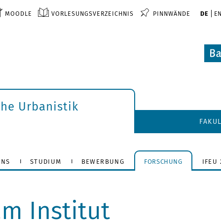
MOODLE
VORLESUNGSVERZEICHNIS
PINNWÄNDE
DE
E
che Urbanistik
FAKU
UNS
STUDIUM
BEWERBUNG
FORSCHUNG
IFEU 
m Institut