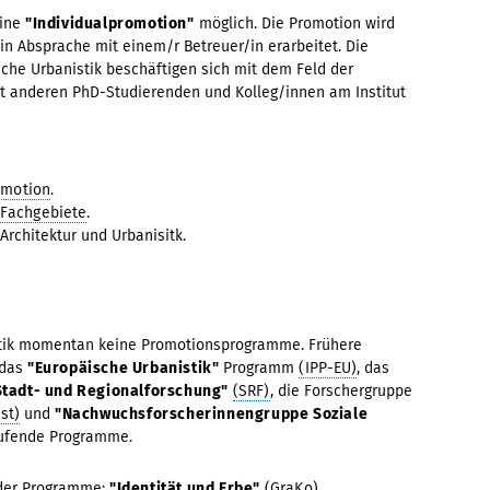
eine
"Individualpromotion"
möglich. Die Promotion wird
in Absprache mit einem/r Betreuer/in erarbeitet. Die
che Urbanistik beschäftigen sich mit dem Feld der
it anderen PhD-Studierenden und Kolleg/innen am Institut
omotion
.
Fachgebiete
.
Architektur und Urbanisitk.
nistik momentan keine Promotionsprogramme. Frühere
 das
"Europäische Urbanistik"
Programm
(IPP-EU)
, das
Stadt- und Regionalforschung"
(SRF)
, die Forschergruppe
st)
und
"Nachwuchsforscherinnengruppe Soziale
ufende Programme.
 der Programme:
"Identität und Erbe"
(GraKo)
,