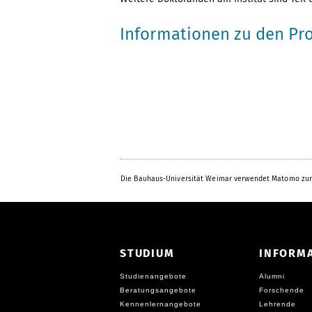
Informationen zu den P
Die Bauhaus-Universität Weimar verwendet Matomo zur
STUDIUM
INFORM
Studienangebote
Alumni
Beratungsangebote
Forschende
Kennenlernangebote
Lehrende