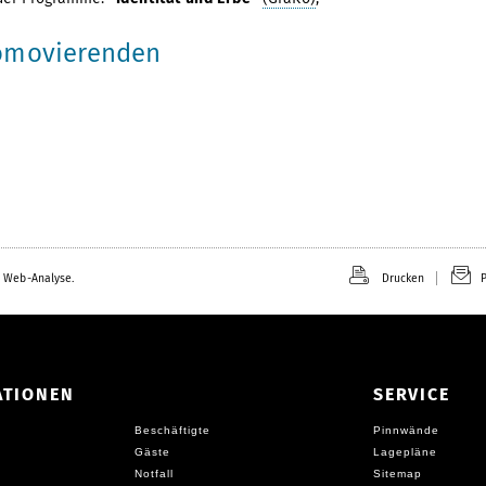
romovierenden
 Web-Analyse.
Drucken
P
ATIONEN
SERVICE
Beschäftigte
Pinnwände
Gäste
Lagepläne
Notfall
Sitemap