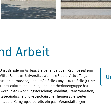
nd Arbeit
U ist gerade im Aufbau. Sie behandelt den Raumbezug zum
U
Vittu [
Bauhaus-Universität Weimar: Elodie Vittu
], Tanja
r: Tanja Potezica
] und Prof. Cécile Cuny CUNY Cécile [
CUNY
S
études culturelles | LinCs
]. Die Forscherinnengruppe hat
ö
Schwerpunkte (Wohnungsforschung, Mobilität, Transformation,
beitsgeografische und -soziologische Themen zu erweitern
 hat die Kerngruppe bereits ein paar Veranstaltungen