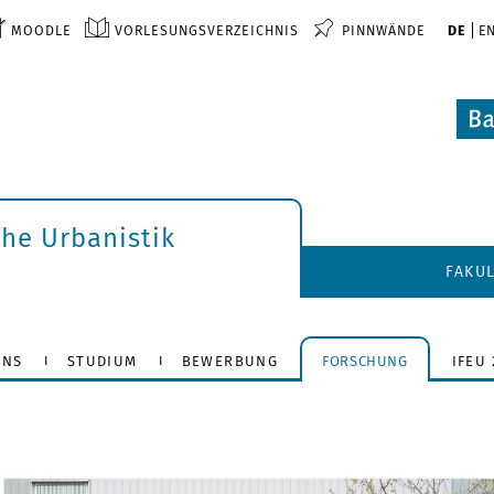
MOODLE
VORLESUNGSVERZEICHNIS
PINNWÄNDE
DE
E
che Urbanistik
FAKU
UNS
STUDIUM
BEWERBUNG
FORSCHUNG
IFEU 