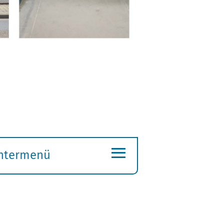
≡
ntermenü
ubmenü
ffnen