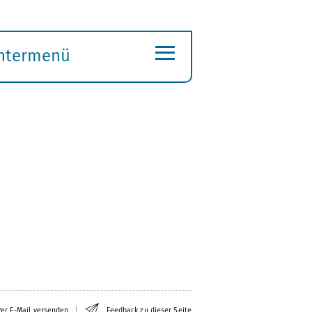
≡
ntermenü
ubmenü
ffnen
er E-Mail versenden
Feedback zu dieser Seite