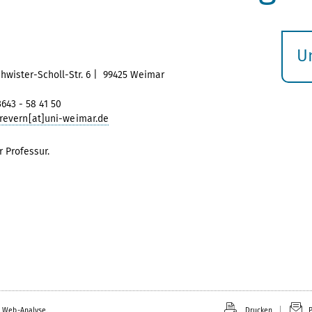
n
U
S
hwister-Scholl-Str. 6 | 99425 Weimar
ö
3643 - 58 41 50
brevern[at]uni-weimar.de
 Professur.
 Web-Analyse.
Drucken
P