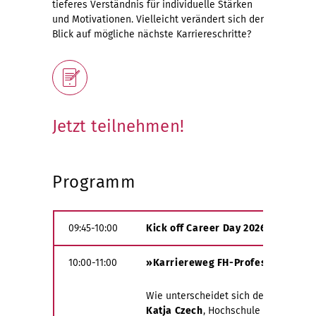
tieferes Verständnis für individuelle Stärken
und Motivationen. Vielleicht verändert sich der
Blick auf mögliche nächste Karriereschritte?
Jetzt teilnehmen!
Programm
09:45-10:00
Kick off Career Day 2026
»All Dire
10:00-11:00
»Karriereweg FH-Professur«
Expe
Wie unterscheidet sich der Job als F
Katja Czech
, Hochschule Anhalt und