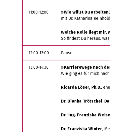
11:00-12:00
»Wie willst Du arbeiten? Teste De
mit Dr. Katharina Reinholdt
Welche Rolle liegt mir, was motiv
So findest Du heraus, was für Dich wic
12:00-13:00
Pause
13:00-14:30
»Karrierewege nach der Wissensc
Wie ging es für mich nach der Promot
Ricarda Löser, Ph.D
., ehemalige kün
Dr. Bianka Trötschel-Daniels
, nach
Dr.-Ing. Franziska Weise
, als promo
Dr. Franziska Winter
,
Medienphiloso