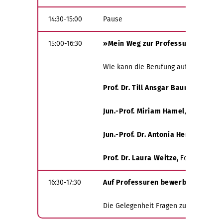
14:30-15:00
Pause
15:00-16:30
»Mein Weg zur Professur« Alumni 
Wie kann die Berufung auf eine Profe
Prof. Dr. Till Ansgar Baumhauer
, P
Jun.-Prof. Miriam Hamel
,
Juniorprof
Jun.-Prof. Dr. Antonia Herten
, Prof
Prof. Dr. Laura Weitze,
Forschungspr
16:30-17:30
Auf Professuren bewerben | Q&A S
Die Gelegenheit Fragen zu loszuwerd