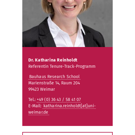
Dr. Katharina Reinholdt
Referentin Tenure-Track-Programm
Bauhaus Research School
Marienstraße 14, Raum 204
99423 Weimar
Tel.:
+49 (0) 36 43 / 58 41 07
E-Mail:
katharina.reinholdt[at]uni-
weimar.de