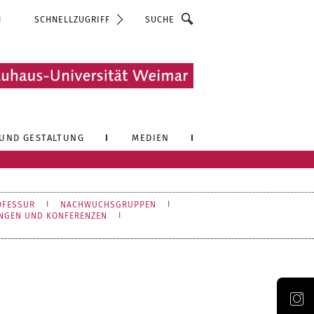
Suche
N
SCHNELLZUGRIFF
UND GESTALTUNG
MEDIEN
OFESSUR
NACHWUCHSGRUPPEN
NGEN UND KONFERENZEN
Offizieller Account der Bauhaus-Universität Weimar auf Instagram