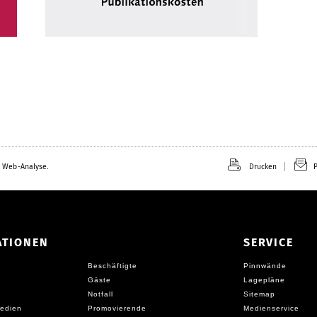
 Web-Analyse.
Drucken
P
ATIONEN
SERVICE
Beschäftigte
Pinnwände
Gäste
Lagepläne
Notfall
Sitemap
edien
Promovierende
Medienservice