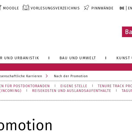
MOODLE
VORLESUNGSVERZEICHNIS
PINNWÄNDE
DE
E
R UND URBANISTIK
BAU UND UMWELT
KUNST 
senschaftliche Karrieren
Nach der Promotion
IEN FÜR POSTDOKTORANDEN
EIGENE STELLE
TENURE TRACK PR
(INCOMING)
REISEKOSTEN UND AUSLANDSAUFENTHALTE
TAGU
romotion