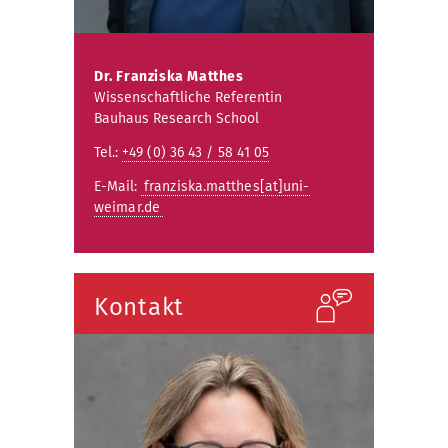
Dr. Franziska Matthes
Wissenschaftliche Referentin
Bauhaus Research School
Tel.:
+49 (0) 36 43 / 58 41 05
E-Mail:
franziska.matthes[at]uni-
weimar.de
Kontakt