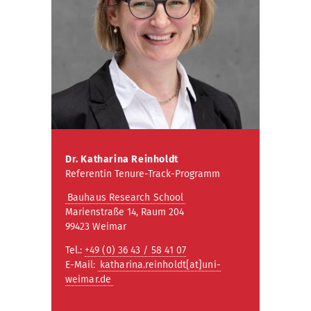
Dr. Katharina Reinholdt
Referentin Tenure-Track-Programm
Bauhaus Research School
Marienstraße 14, Raum 204
99423 Weimar
Tel.:
+49 (0) 36 43 / 58 41 07
E-Mail:
katharina.reinholdt[at]uni-
weimar.de