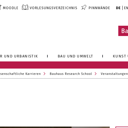
MOODLE
VORLESUNGSVERZEICHNIS
PINNWÄNDE
DE
E
R UND URBANISTIK
BAU UND UMWELT
KUNST 
senschaftliche Karrieren
Bauhaus Research School
Veranstaltungen