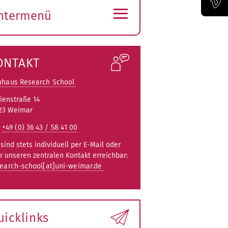
≡
ntermenü
Offizieller Vimeo-Kanal der Bauhaus-Univertität Weimar
ubmenü
ffnen
ONTAKT
uhaus Research School
ienstraße 14
23 Weimar
:
+49 (0) 36 43 / 58 41 00
 sind stets individuell per E-Mail oder
r unseren zentralen Kontakt erreichbar:
earch-school[at]uni-weimar.de
uicklinks