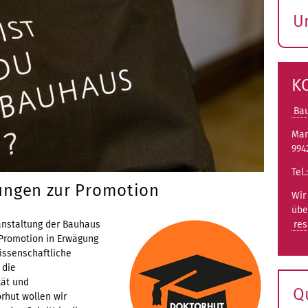
U
S
ö
K
Ba
Mar
994
Tel.
ungen zur Promotion
Wir
übe
ranstaltung der Bauhaus
res
 Promotion in Erwägung
issenschaftliche
 die
tät und
Q
rhut wollen wir