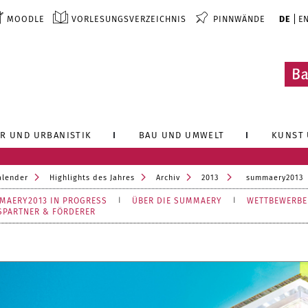
MOODLE
VORLESUNGSVERZEICHNIS
PINNWÄNDE
DE
E
R UND URBANISTIK
BAU UND UMWELT
KUNST 
alender
Highlights des Jahres
Archiv
2013
summaery2013
MAERY2013 IN PROGRESS
ÜBER DIE SUMMAERY
WETTBEWERBE
SPARTNER & FÖRDERER