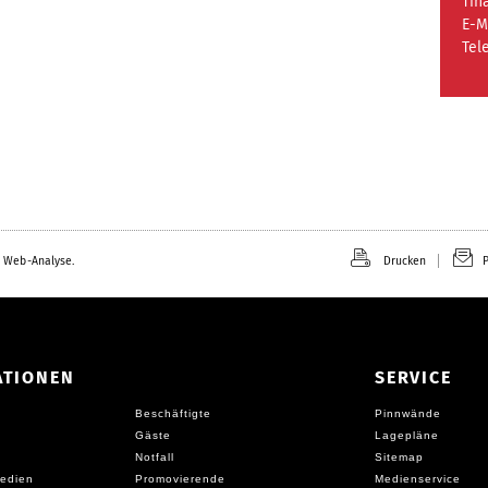
Tin
E-M
Tel
 Web-Analyse.
Drucken
P
ATIONEN
SERVICE
Beschäftigte
Pinnwände
Gäste
Lagepläne
Notfall
Sitemap
edien
Promovierende
Medienservice