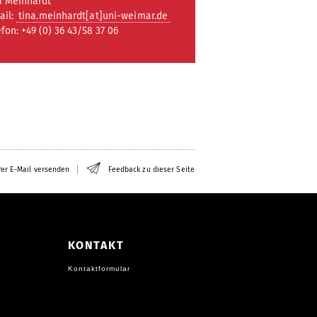
a Meinhardt
ail:
tina.meinhardt[at]uni-weimar.de
efon: +49 (0) 36 43/58 37 06
er E-Mail versenden
Feedback zu dieser Seite
KONTAKT
Kontaktformular