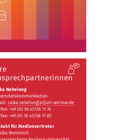
nlock
re
nsprechpartnerinnen
ka Nebelung
versitätskommunikation
ail:
raika.nebelung[at]uni-weimar.de
efon: +49 (0) 36 43/58 11 74
efax: +49 (0) 36 43/58 11 82
takt für Medienvertreter
udia Weinreich
ssesprecherin Bauhaus-Universität