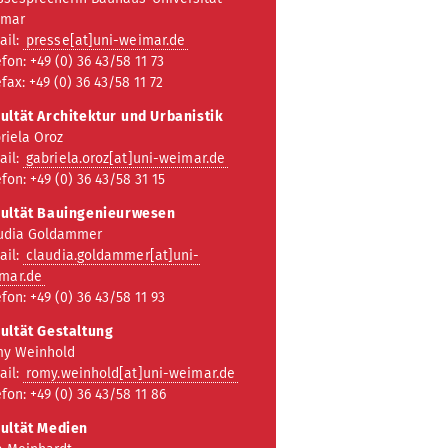
imar
ail:
presse[at]uni-weimar.de
efon: +49 (0) 36 43/58 11 73
efax: +49 (0) 36 43/58 11 72
ultät Architektur
und Urbanistik
riela Oroz
ail:
gabriela.oroz[at]uni-weimar.de
efon: +49 (0) 36 43/58 31 15
ultät Bauingenieurwesen
udia Goldammer
ail:
claudia.goldammer[at]uni-
mar.de
efon: +49 (0) 36 43/58 11 93
ultät Gestaltung
y Weinhold
ail:
romy.weinhold[at]uni-weimar.de
efon: +49 (0) 36 43/58 11 86
ultät Medien