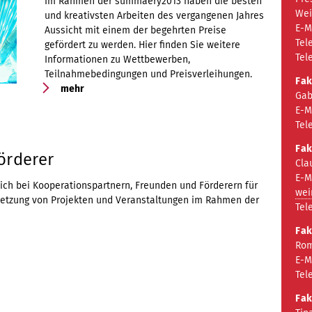
Im Rahmen der summaery2013 haben die besten
We
und kreativsten Arbeiten des vergangenen Jahres
E-M
Aussicht mit einem der begehrten Preise
Tel
gefördert zu werden. Hier finden Sie weitere
Tel
Informationen zu Wettbewerben,
Teilnahmebedingungen und Preisverleihungen.
Fak
mehr
Gab
E-M
Tel
Fak
örderer
Cla
E-M
ch bei Kooperationspartnern, Freunden und Förderern für
wei
msetzung von Projekten und Veranstaltungen im Rahmen der
Tel
Fak
Rom
E-M
Tel
Fak