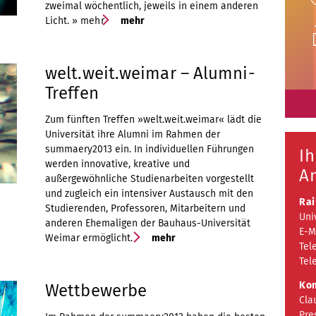
zweimal wöchentlich, jeweils in einem anderen
Licht.
» mehr
mehr
U
welt.weit.weimar – Alumni-
Treffen
Zum fünften Treffen »welt.weit.weimar« lädt die
Universität ihre Alumni im Rahmen der
summaery2013 ein. In individuellen Führungen
Ih
werden innovative, kreative und
A
außergewöhnliche Studienarbeiten vorgestellt
und zugleich ein intensiver Austausch mit den
Rai
Studierenden, Professoren, Mitarbeitern und
Uni
anderen Ehemaligen der Bauhaus-Universität
E-M
Weimar ermöglicht.
mehr
Tel
Tel
Kon
Wettbewerbe
Cla
Pre