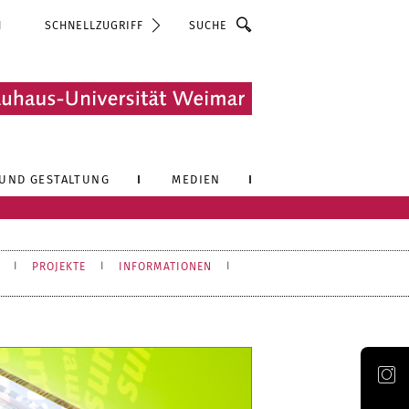
Suche
N
SCHNELLZUGRIFF
UND GESTALTUNG
MEDIEN
PROJEKTE
INFORMATIONEN
Offizieller Account der Bauhaus-Universität Weimar auf Instagram