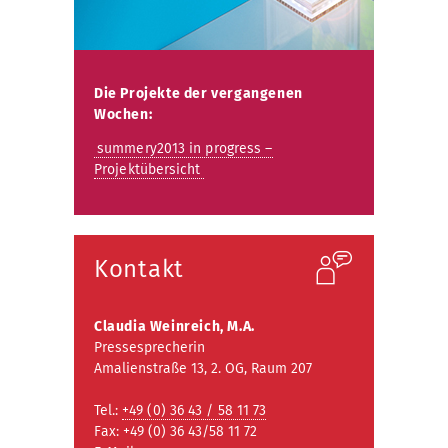
Die Projekte der vergangenen
Wochen:
summery2013 in progress –
Projektübersicht
Kontakt
Claudia Weinreich, M.A.
Pressesprecherin
Amalienstraße 13, 2. OG, Raum 207
Tel.:
+49 (0) 36 43 / 58 11 73
Fax: +49 (0) 36 43/58 11 72