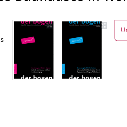
U
S
es
ö