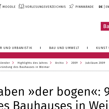
MOODLE
VORLESUNGSVERZEICHNIS
PINNWÄNDE
DE
E
R UND URBANISTIK
BAU UND UMWELT
KUNST 
alender
Highlights des Jahres
Archiv
2009
Jubiläum 2009
Gründung des Bauhauses in Weimar
ben »der bogen«: 9
es Bauhauses in We