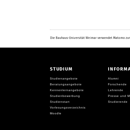
Die Bauhaus-Universität Weimar verwendet Matomo zur
STUDIUM
INFORM
Studienangebote
Alumni
Beratungsangebote
Forschende
Kennenlernangebote
Lehrende
Studienbewerbung
Presse und M
Studienstart
Studierende
Vorlesungsverzeichnis
Moodle