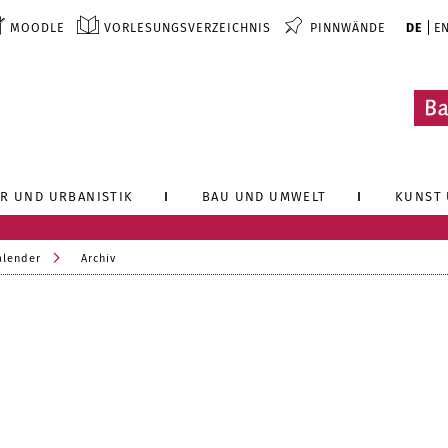
MOODLE
VORLESUNGSVERZEICHNIS
PINNWÄNDE
DE
E
R UND URBANISTIK
BAU UND UMWELT
KUNST 
alender
Archiv