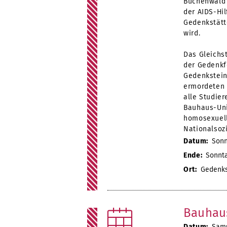
Buchenwald 
der AIDS-Hil
Gedenkstätt
wird.
Das Gleichs
der Gedenkf
Gedenkstein
ermordeten 
alle Studie
Bauhaus-Uni
homosexuell
Nationalsoz
Datum:
Sonnt
Ende:
Sonntag
Ort:
Gedenks
Bauhaus
Datum:
Samst