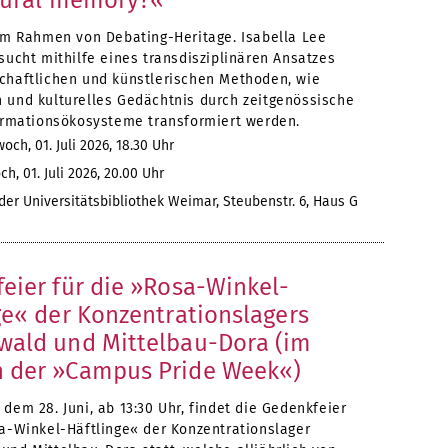
tural memory?«
 im Rahmen von Debating-Heritage. Isabella Lee
sucht mithilfe eines transdisziplinären Ansatzes
chaftlichen und künstlerischen Methoden, wie
 und kulturelles Gedächtnis durch zeitgenössische
formationsökosysteme transformiert werden.
och, 01. Juli 2026, 18.30 Uhr
h, 01. Juli 2026, 20.00 Uhr
er Universitätsbibliothek Weimar, Steubenstr. 6, Haus G
eier für die »Rosa-Winkel-
ge« der Konzentrationslagers
ald und Mittelbau-Dora (im
 der »Campus Pride Week«)
dem 28. Juni, ab 13:30 Uhr, findet die Gedenkfeier
sa-Winkel-Häftlinge« der Konzentrationslager