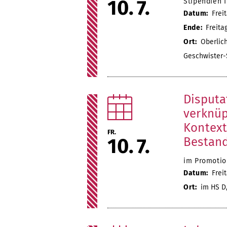
10
7
Stipendien 
Datum:
Freit
Ende:
Freitag
Ort:
Oberlich
Geschwister-
Disputa
verknüp
Kontext
FR.
10
7
Bestand
im Promotion
Datum:
Freit
Ort:
im HS D,