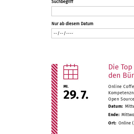
Suchbegriff
Nur ab diesem Datum
Die Top
den Bür
MI.
Online Coff
29
7
Kompetenzn
Open Source
Datum:
Mittw
Ende:
Mittwoc
Ort:
Online (