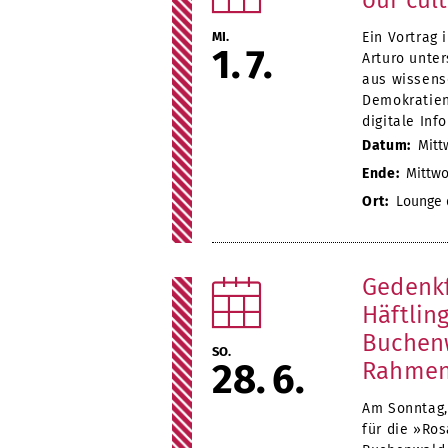
our cul
MI.
Ein Vortrag
1
7
Arturo unter
aus wissens
Demokratien
digitale In
Datum:
Mittw
Ende:
Mittwoc
Ort:
Lounge d
Gedenkf
Häftlin
Buchenw
SO.
28
6
Rahmen
Am Sonntag, 
für die »Ro