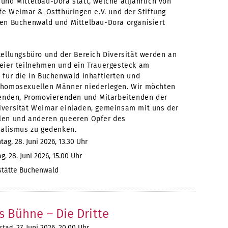
und Mittelbau-Dora statt, welche alljährlich von
fe Weimar & Ostthüringen e.V. und der Stiftung
en Buchenwald und Mittelbau-Dora organisiert
tellungsbüro und der Bereich Diversität werden an
eier teilnehmen und ein Trauergesteck am
 für die in Buchenwald inhaftierten und
homosexuellen Männer niederlegen. Wir möchten
renden, Promovierenden und Mitarbeitenden der
versität Weimar einladen, gemeinsam mit uns der
en und anderen queeren Opfer des
ialismus zu gedenken.
ag, 28. Juni 2026, 13.30 Uhr
, 28. Juni 2026, 15.00 Uhr
tätte Buchenwald
 Bühne – Die Dritte
ag, 27. Juni 2026, 20.00 Uhr