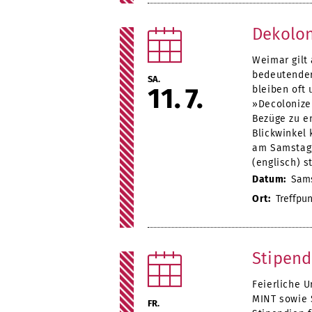
Dekolon
Weimar gilt 
bedeutender
SA.
11
7
bleiben oft 
»Decolonize
Bezüge zu e
Blickwinkel
am Samstag, 
(englisch) s
Datum:
Samst
Ort:
Treffpun
Stipend
Feierliche 
MINT sowie 
FR.