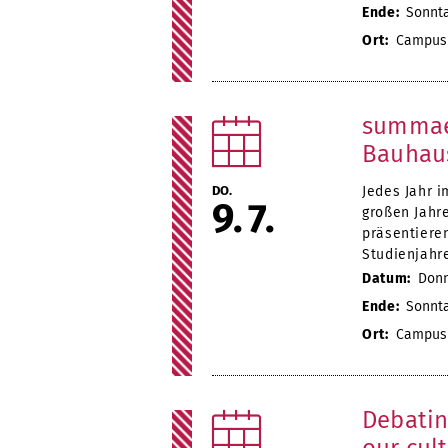
Ende:
Sonntag
Ort:
Campus 
summaer
Bauhaus
DO.
Jedes Jahr i
9
7
großen Jahr
präsentiere
Studienjahr
Datum:
Donne
Ende:
Sonntag
Ort:
Campus 
Debatin