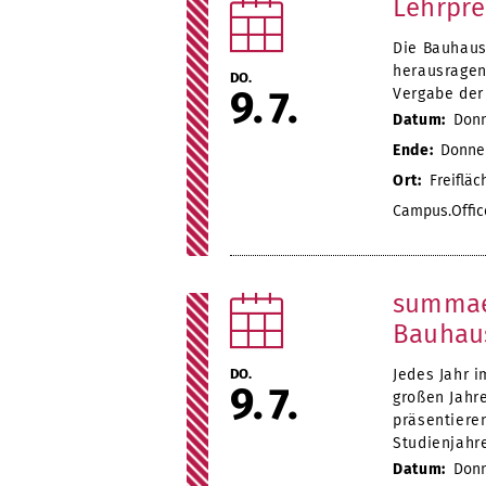
Lehrpre
Die Bauhaus
herausragen
DO.
9
7
Vergabe der
Datum:
Donne
Ende:
Donners
Ort:
Freifläc
Campus.Offic
summaer
Bauhaus
DO.
Jedes Jahr i
9
7
großen Jahr
präsentiere
Studienjahr
Datum:
Donne