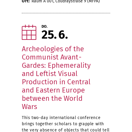
Ort:
Raum A 001, Coudraystraße 9 (MFPA)
DO.
25
6
Archeologies of the
Communist Avant-
Gardes: Ephemerality
and Leftist Visual
Production in Central
and Eastern Europe
between the World
Wars
This two-day international conference
brings together scholars to grapple with
the very absence of objects that could tell