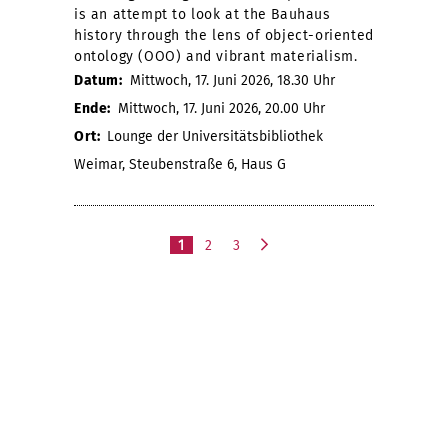
is an attempt to look at the Bauhaus
history through the lens of object-oriented
ontology (OOO) and vibrant materialism.
Datum:
Mittwoch, 17. Juni 2026, 18.30 Uhr
Ende:
Mittwoch, 17. Juni 2026, 20.00 Uhr
Ort:
Lounge der Universitätsbibliothek
Weimar, Steubenstraße 6, Haus G
1
2
3
n
ä
c
h
s
t
e