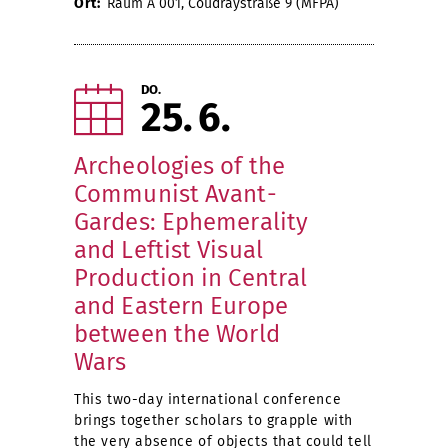
Ort:
Raum A 001, Coudraystraße 9 (MFPA)
DO.
25
6
Archeologies of the
Communist Avant-
Gardes: Ephemerality
and Leftist Visual
Production in Central
and Eastern Europe
between the World
Wars
This two-day international conference
brings together scholars to grapple with
the very absence of objects that could tell