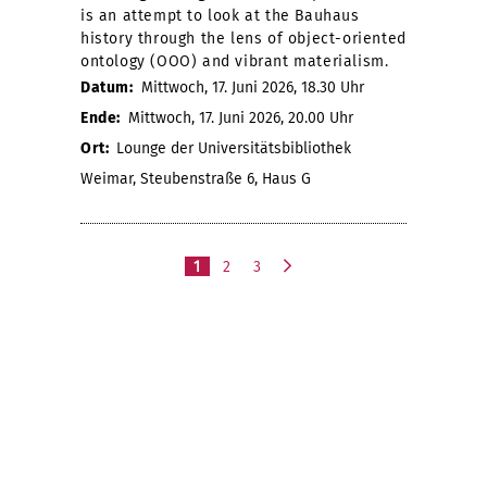
is an attempt to look at the Bauhaus
history through the lens of object-oriented
ontology (OOO) and vibrant materialism.
Datum:
Mittwoch, 17. Juni 2026, 18.30 Uhr
Ende:
Mittwoch, 17. Juni 2026, 20.00 Uhr
Ort:
Lounge der Universitätsbibliothek
Weimar, Steubenstraße 6, Haus G
1
2
3
n
ä
c
h
s
t
e