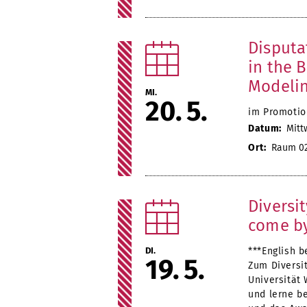
Disputa
in the B
Modelin
MI.
20
5
im Promotio
Datum:
Mittw
Ort:
Raum 022
Diversi
come by
DI.
***English b
19
5
Zum Diversit
Universität 
und lerne b