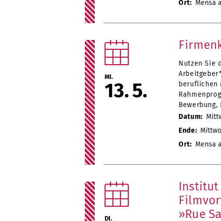
Ort:
Mensa a
Firmen
Nutzen Sie 
Arbeitgeber
MI.
13
5
beruflichen
Rahmenprogr
Bewerbung, 
Datum:
Mittw
Ende:
Mittwoc
Ort:
Mensa a
Institu
Filmvor
»Rue Sa
DI.