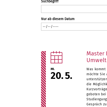
Suchbegriff
Nur ab diesem Datum
Master 
Umwelt
MI.
Was kommt n
20
5
möchte Sie
unterstütze
die Möglich
Kurzvorträg
geboten bei
Studiengang
Gespräch zu