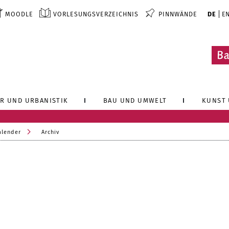
MOODLE
VORLESUNGSVERZEICHNIS
PINNWÄNDE
DE
E
R UND URBANISTIK
BAU UND UMWELT
KUNST 
alender
Archiv