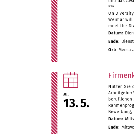
und das Aw
***
On Diversity
Weimar will 
meet the Di
Datum:
Diens
Ende:
Diensta
Ort:
Mensa am
Firmen
Nutzen Sie 
Arbeitgeber
MI.
13
5
beruflichen
Rahmenprogr
Bewerbung, 
Datum:
Mittw
Ende:
Mittwoc