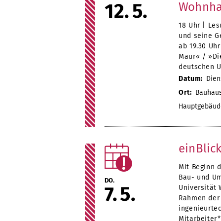
12
5
Wohnha
18 Uhr | Le
und seine G
ab 19.30 Uhr
Maur« / »Di
deutschen U
Datum:
Diens
Ort:
Bauhaus.
Hauptgebäud
einBlic
Mit Beginn 
Bau- und Um
DO.
7
5
Universität 
Rahmen der 
ingenieurte
Mitarbeiter*