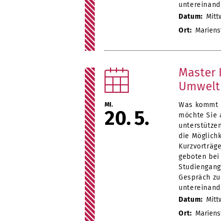
untereinand
Datum:
Mittw
Ort:
Marienst
Master 
Umwelt
MI.
Was kommt n
20
5
möchte Sie
unterstütze
die Möglich
Kurzvorträg
geboten bei
Studiengang
Gespräch zu
untereinand
Datum:
Mittw
Ort:
Marienst