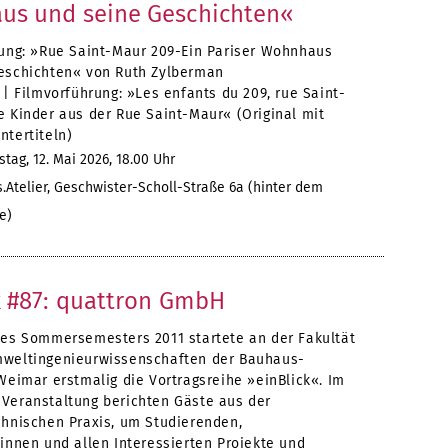
us und seine Geschichten«
sung: »Rue Saint-Maur 209-Ein Pariser Wohnhaus
eschichten« von Ruth Zylberman
 | Filmvorführung: »Les enfants du 209, rue Saint-
e Kinder aus der Rue Saint-Maur« (Original mit
ntertiteln)
tag, 12. Mai 2026, 18.00 Uhr
Atelier, Geschwister-Scholl-Straße 6a (hinter dem
e)
k #87: quattron GmbH
des Sommersemesters 2011 startete an der Fakultät
weltingenieurwissenschaften der Bauhaus-
Weimar erstmalig die Vortragsreihe »einBlick«. Im
Veranstaltung berichten Gäste aus der
chnischen Praxis, um Studierenden,
innen und allen Interessierten Projekte und