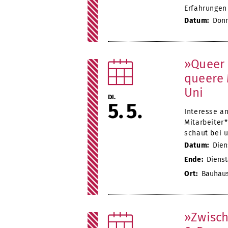
Erfahrungen
Datum:
Donne
»Queer 
queere 
Uni
DI.
5
5
Interesse a
Mitarbeiter
schaut bei 
Datum:
Diens
Ende:
Diensta
Ort:
Bauhaus.
»Zwisch