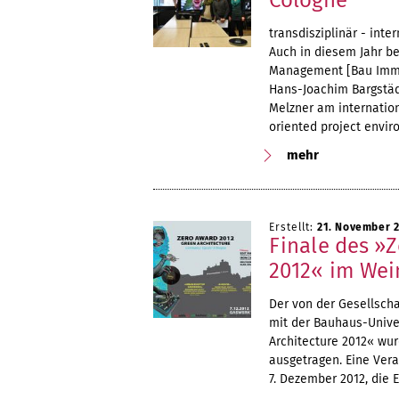
Cologne
transdisziplinär - inter
Auch in diesem Jahr be
Management [Bau Immobi
Hans-Joachim Bargstäd
Melzner am internatio
oriented project envir
mehr
Erstellt:
21. November 
Finale des »Z
2012« im Wei
Der von der Gesellsch
mit der Bauhaus-Unive
Architecture 2012« wur
ausgetragen. Eine Ver
7. Dezember 2012, die