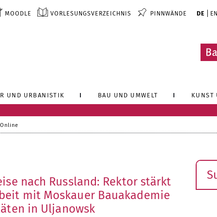
MOODLE
VORLESUNGSVERZEICHNIS
PINNWÄNDE
DE
E
R UND URBANISTIK
BAU UND UMWELT
KUNST 
 Online
Such
ise nach Russland: Rektor stärkt
eit mit Moskauer Bauakademie
täten in Uljanowsk