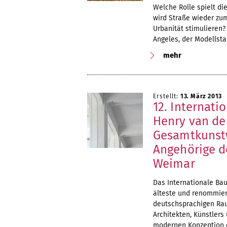
Welche Rolle spielt di
wird Straße wieder zu
Urbanität stimulieren?
Angeles, der Modellsta
mehr
Erstellt:
13. März 2013
12. Internat
Henry van de
Gesamtkunstwe
Angehörige d
Weimar
Das Internationale Ba
älteste und renommier
deutschsprachigen Rau
Architekten, Künstlers
modernen Konzeption 