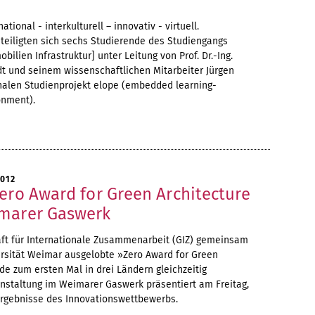
national - interkulturell – innovativ - virtuell.
teiligten sich sechs Studierende des Studiengangs
lien Infrastruktur] unter Leitung von Prof. Dr.-Ing.
t und seinem wissenschaftlichen Mitarbeiter Jürgen
nalen Studienprojekt elope (embedded learning-
onment).
2012
ero Award for Green Architecture
marer Gaswerk
aft für Internationale Zusammenarbeit (GIZ) gemeinsam
rsität Weimar ausgelobte »Zero Award for Green
de zum ersten Mal in drei Ländern gleichzeitig
anstaltung im Weimarer Gaswerk präsentiert am Freitag,
 Ergebnisse des Innovationswettbewerbs.