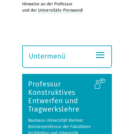
Hinweise an der Professur
und der
Universitäts-Pinnwand
!
≡
Untermenü
Submenü
öffnen
Professur
Konstruktives
Entwerfen und
Tragwerkslehre
Bauhaus-Universität Weimar
Brückenprofessur der Fakultäten
Architektur und Urbanistik