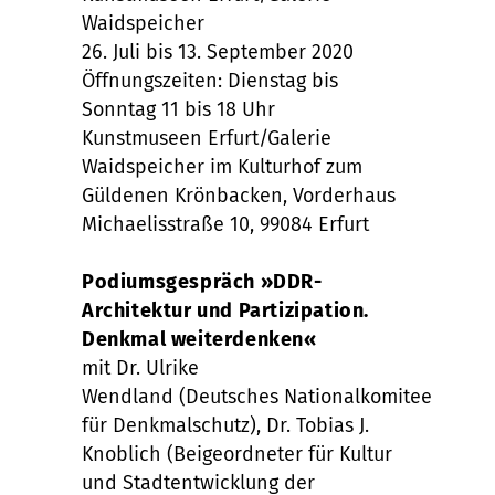
Waidspeicher
26. Juli bis 13. September 2020
Öffnungszeiten: Dienstag bis
Sonntag 11
bis 18
Uhr
Kunstmuseen Erfurt/Galerie
Waidspeicher
im Kulturhof zum
Güldenen
Krönbacken
,
Vorderhaus
Michaelisstraße 10, 99084 Erfurt
Podiumsgespräch
»
DDR-
Architektur und Partizipation.
Denkmal weiterdenken
«
mit
Dr. Ulrike
Wendland
(
Deutsch
es
Nationalkomitee
für Denkmalschutz
),
Dr. Tobias J.
Knoblich
(Be
igeordneter für Kultur
und Stadtentwicklung der