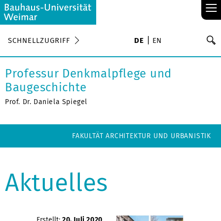
≡
S
SCHNELLZUGRIFF
DE
EN
Su
Professur Denkmalpflege und
Baugeschichte
Prof. Dr. Daniela Spiegel
FAKULTÄT ARCHITEKTUR UND URBANISTIK
Aktuelles
Erstellt:
20. Juli 2020