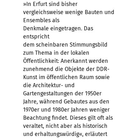
»In Erfurt sind bisher
v
ergleichsweise
wenige B
auten und
Ensemble
s
als
Denkmale
eingetragen. Das
entspricht
dem
scheinbaren
Stimmungsbild
zum Thema in der
lokalen
Ö
ffentlichkeit: Anerkannt werden
zunehmend die
Objekte der
DDR-
Kunst im öffentlichen Raum
sowie
die Architektur- und
Gartengestaltungen der 1950er
Jahre
,
während
Gebautes aus den
1970er und
19
80er Jahren
weniger
Beachtung findet
. Dieses
gilt
oft
als
veralte
t
, nicht aber als historisch
und erhaltungswürdig
«, erläutert