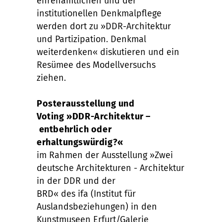
ehrenamtlichen und der
institutionellen Denkmalpflege
werden dort
zu
»
DDR-Architektur
und
Partizipation.
Denkmal
weiterdenken
«
diskutieren und
ein
Resümee des Mode
l
lversuchs
ziehen.
Posterausstellung
und
Voting
»
DDR-Architektur
–
entbehrlich oder
erhaltungswürdig?
«
im Rahmen der Ausstellung
»
Zwei
deutsche Architekturen - Architektur
in der DDR und der
BRD
«
des
ifa
(Institut für
Auslandsbeziehungen)
in den
Kunstmuseen Erfurt/Galerie