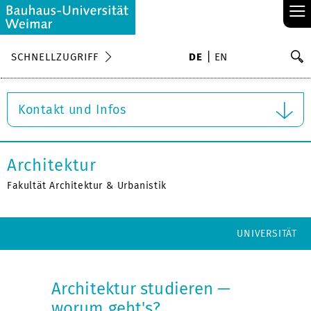
≡
S
SCHNELLZUGRIFF
DE
EN
Su
Kontakt und Infos
Architektur
Fakultät Architektur & Urbanistik
UNIVERSITÄT
Architektur studieren —
worum geht's?