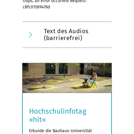
Oops, an error occurred! Request:
c8fc01589476d
Text des Audios
(barrierefrei)
Hochschulinfotag
»hit«
Erkunde die Bauhaus-Universität