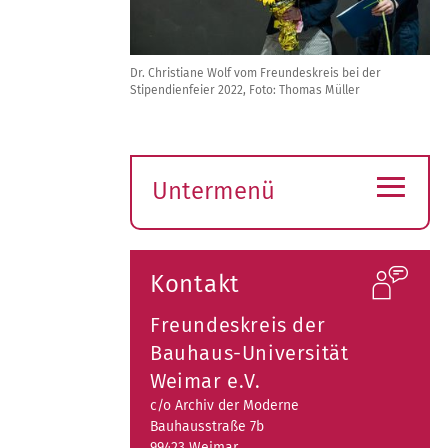
Dr. Christiane Wolf vom Freundeskreis bei der
Stipendienfeier 2022, Foto: Thomas Müller
≡
Untermenü
Submenü
öffnen
Kontakt
Freundeskreis der
Bauhaus-Universität
Weimar e.V.
c/o Archiv der Moderne
Bauhausstraße 7b
99423 Weimar