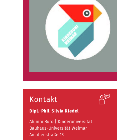
Kontakt
Dipl.-Phil.
Silvia Riedel
Alumni Büro | Kinderuniversität
Bauhaus-Universität Weimar
Amalienstraße 13