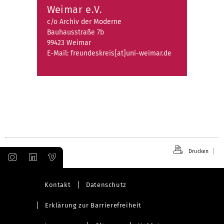
Weimar e.V.
c/o Archiv der Moderne
Bauhausstraße 7b
99423 Weimar
E-Mail: freundeskreis[at]uni-weimar.de
Drucken
Kontakt
Datenschutz
Erklärung zur Barrierefreiheit