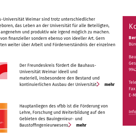
Universität Weimar sind trotz unterschiedlicher
K
boren, das Leben an der Universität für alle Beteiligten,
 angenehm und produktiv wie irgend möglich zu machen.
Ber
 von finanzieller sondern ebenso von ideeller Art. Gern
Bür
ten weiter über Arbeit und Förderverständnis der einzelnen
Bau
Ges
Der Freundeskreis fördert die Bauhaus-
994
Universität Weimar ideell und
materiell, insbesondere den Bestand und
Tel
kontinuierlichen Ausbau der Universität.
mehr
Fax
E-M
Hauptanliegen des vfbb ist die Förderung von
Inf
Lehre, Forschung und Weiterbildung auf den
Gebieten des Bauingenieur- und
Baustoffingenieurwesens.
mehr