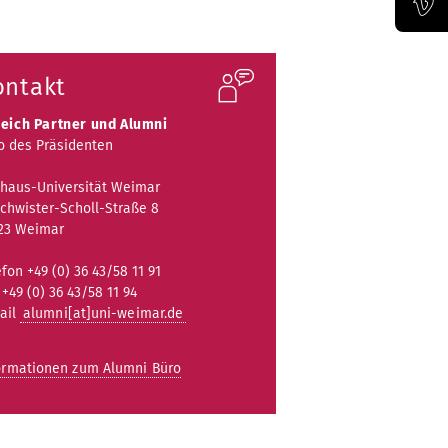
Offizieller Vimeo-Kanal der Bauhaus-Univertität Weimar
ontakt
eich Partner und Alumni
o des Präsidenten
haus-Universität Weimar
chwister-Scholl-Straße 8
23 Weimar
efon +49 (0) 36 43/58 11 91
 +49 (0) 36 43/58 11 94
ail
alumni[at]uni-weimar.de
ormationen zum Alumni Büro