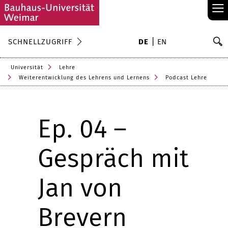
≡
S
SCHNELLZUGRIFF
DE
EN
Su
Universität
Lehre
Weiterentwicklung des Lehrens und Lernens
Podcast Lehre
Ep. 04 –
Gespräch mit
Jan von
Brevern