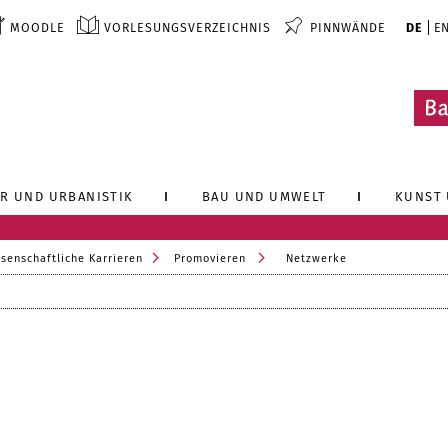
MOODLE
VORLESUNGSVERZEICHNIS
PINNWÄNDE
DE
E
R UND URBANISTIK
BAU UND UMWELT
KUNST 
senschaftliche Karrieren
Promovieren
Netzwerke