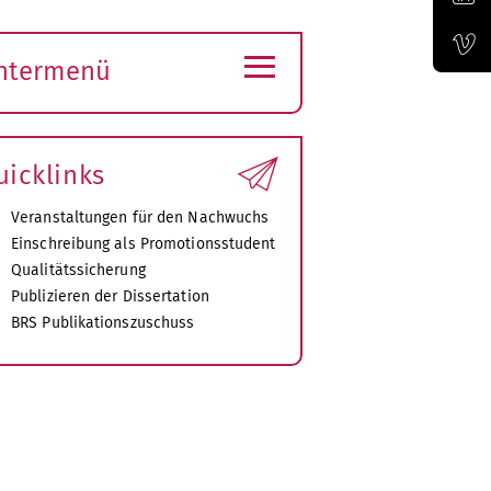
Offizieller Account der Bauhaus-Universität Weimar auf LinkedIn
≡
ntermenü
Offizieller Vimeo-Kanal der Bauhaus-Univertität Weimar
ubmenü
ffnen
uicklinks
Veranstaltungen für den Nachwuchs
Einschreibung als Promotionsstudent
Qualitätssicherung
Publizieren der Dissertation
BRS Publikationszuschuss