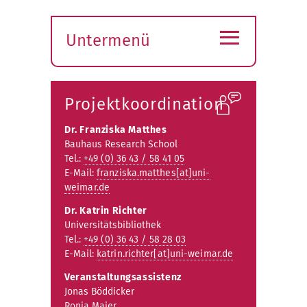
≡
Untermenü
Submenü
öffnen
Projektkoordination
Dr. Franziska Matthes
Bauhaus Research School
Tel.:
+49 (0) 36 43 / 58 41 05
E-Mail:
franziska.matthes[at]uni-
weimar.de
Dr. Katrin Richter
Universitätsbibliothek
Tel.:
+49 (0) 36 43 / 58 28 03
E-Mail:
katrin.richter[at]uni-weimar.de
Veranstaltungsassistenz
Jonas Böddicker
Ronja Maier