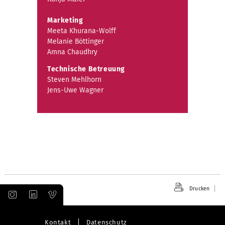
Marketing
Meeta Khurana-Wolff
Melanie Böttinger
Amna Chaudhry
Technische Betreuung
Steven Mehlhorn
Jens-Uwe Wagner
Drucken
Kontakt
Datenschutz