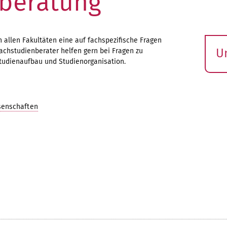
beratung
 allen Fakultäten eine auf fachspezifische Fragen
U
achstudienberater helfen gern bei Fragen zu
tudienaufbau und Studienorganisation.
S
ö
senschaften