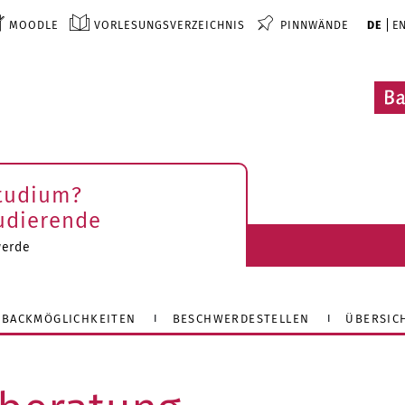
MOODLE
VORLESUNGSVERZEICHNIS
PINNWÄNDE
DE
E
Studium?
udierende
werde
DBACKMÖGLICHKEITEN
BESCHWERDESTELLEN
ÜBERSIC