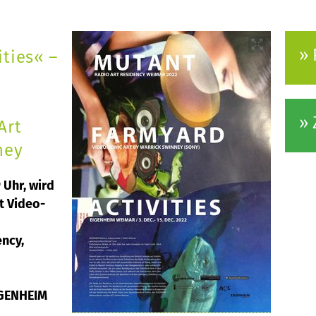
» 
ties« –
» 
Art
ney
 Uhr, wird
t Video-
ency,
IGENHEIM