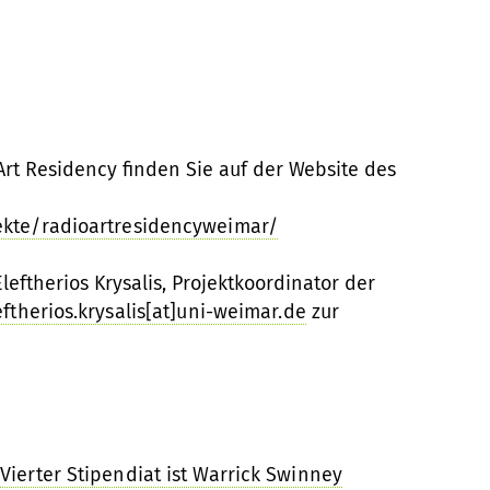
Art Residency finden Sie auf der Website des
ekte/radioartresidencyweimar/
leftherios Krysalis, Projektkoordinator der
eftherios.krysalis[at]uni-weimar.de
zur
Vierter Stipendiat ist Warrick Swinney