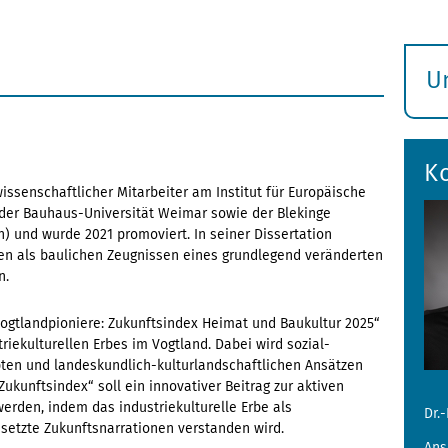
U
S
ö
K
issenschaftlicher Mitarbeiter am Institut für Europäische
an der Bauhaus-Universität Weimar sowie der Blekinge
) und wurde 2021 promoviert. In seiner Dissertation
gen als baulichen Zeugnissen eines grundlegend veränderten
n.
ogtlandpioniere: Zukunftsindex Heimat und Baukultur 2025“
iekulturellen Erbes im Vogtland. Dabei wird sozial-
ten und landeskundlich-kulturlandschaftlichen Ansätzen
ukunftsindex“ soll ein innovativer Beitrag zur aktiven
erden, indem das industriekulturelle Erbe als
Dr.
esetzte Zukunftsnarrationen verstanden wird.
Ans