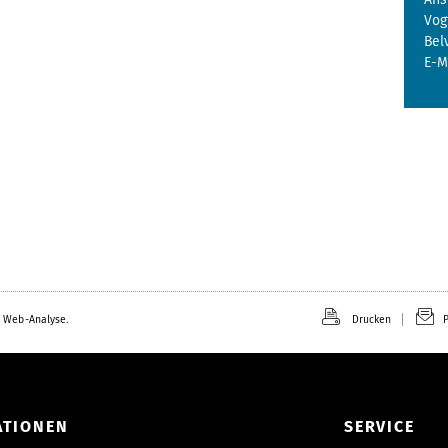
Vog
Bel
E-M
 Web-Analyse.
Drucken
P
ATIONEN
SERVICE