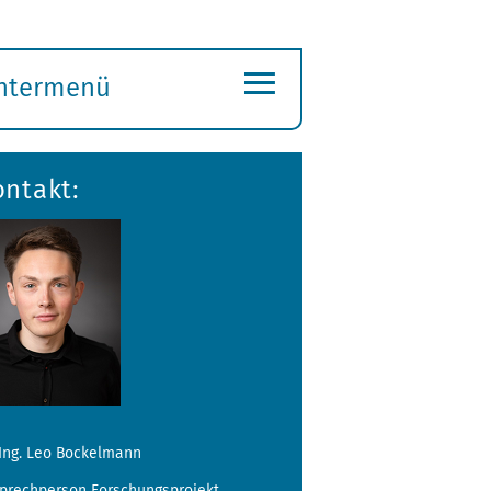
≡
ntermenü
ubmenü
ffnen
ontakt:
-Ing. Leo Bockelmann
prechperson Forschungsprojekt