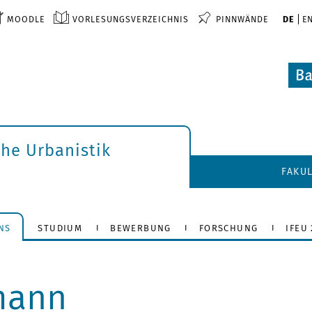
MOODLE
VORLESUNGSVERZEICHNIS
PINNWÄNDE
DE
E
che Urbanistik
FAKU
NS
STUDIUM
BEWERBUNG
FORSCHUNG
IFEU 
mann