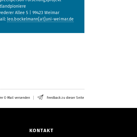
tlandpioniere
vederer Allee 5 | 99423 Weimar
ail:
leo.bockelmann[at]uni-weimar.de
er E-Mail versenden
Feedback zu dieser Seite
KONTAKT