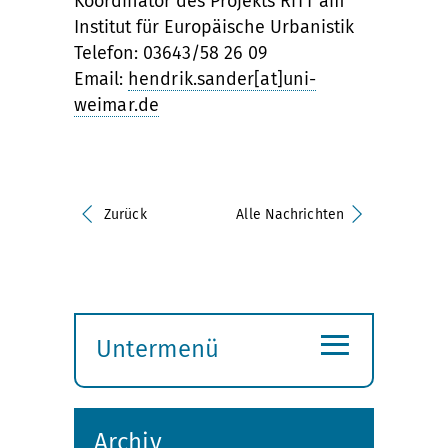
Koordinator des Projekts RiTT am
Institut für Europäische Urbanistik
Telefon: 03643/58 26 09
Email:
hendrik.sander[at]uni-
weimar.de
Zurück
Alle Nachrichten
≡
Untermenü
Submenü
öffnen
Archiv