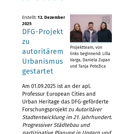
Erstellt:
12. Dezember
2025
DFG-Projekt
zu
Projektteam, von
autoritärem
links beginnend: Lilla
Urbanismus
Varga, Daniela Zupan
und Tanja Potežica
gestartet
Am 01.09.2025 ist an der apl.
Professur European Cities and
Urban Heritage das DFG-geförderte
Forschungsprojekt zu
Autoritärer
Stadtentwicklung im 21. Jahrhundert.
Progressiver Städtebau und
partizipative Planung in Ungarn und