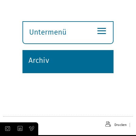
≡
Untermenü
Submenü
öffnen
Archiv
Drucken