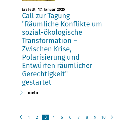
Erstellt:
17. Januar 2025
Call zur Tagung
"Räumliche Konflikte um
sozial-ökologische
Transformation –
Zwischen Krise,
Polarisierung und
Entwürfen räumlicher
Gerechtigkeit"
gestartet
mehr
1
2
3
4
5
6
7
8
9
10
v
n
o
ä