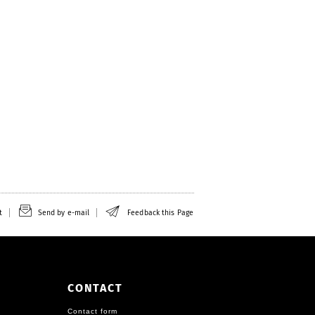
t
Send by e-mail
Feedback this Page
CONTACT
Contact form