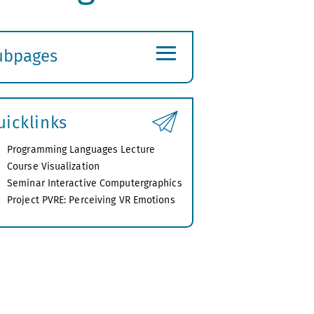
≡
ubpages
xpand
ubmenu
uicklinks
Programming Languages Lecture
Course Visualization
Seminar Interactive Computergraphics
Project PVRE: Perceiving VR Emotions