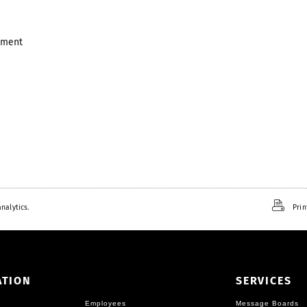
opment
nalytics.
Prin
ATION
SERVICES
Employees
Message Boards