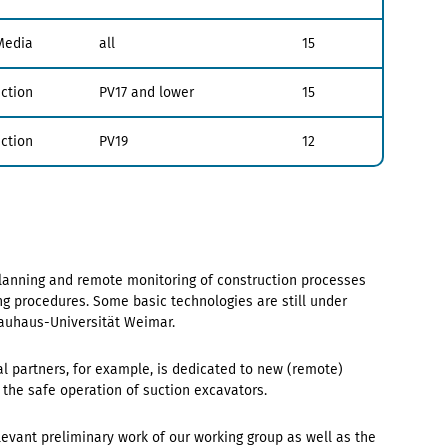
Media
all
15
ction
PV17 and lower
15
ction
PV19
12
 planning and remote monitoring of construction processes
ing procedures. Some basic technologies are still under
Bauhaus-Universität Weimar.
al partners, for example, is dedicated to new (remote)
r the safe operation of suction excavators.
levant preliminary work of our working group as well as the