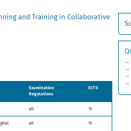
nning and Training in Collaborative
S
E
s
Q
Examination
ECTS
Regulations
all
15
gital
all
15