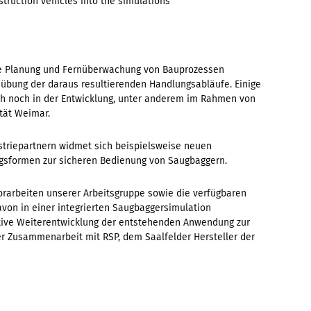
struction vehicles into the simulations
 die Planung und Fernüberwachung von Bauprozessen
übung der daraus resultierenden Handlungsabläufe. Einige
ch noch in der Entwicklung, unter anderem im Rahmen von
tät Weimar.
ustriepartnern widmet sich beispielsweise neuen
gsformen zur sicheren Bedienung von Saugbaggern.
orarbeiten unserer Arbeitsgruppe sowie die verfügbaren
avon in einer integrierten Saugbaggersimulation
rative Weiterentwicklung der entstehenden Anwendung zur
r Zusammenarbeit mit RSP, dem Saalfelder Hersteller der