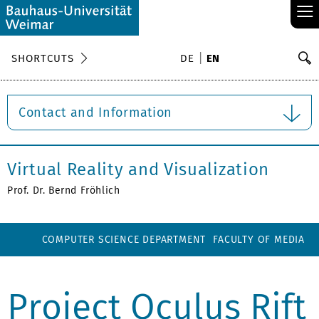
≡
S
SHORTCUTS
DE
EN
Se
Contact and Information
Virtual Reality and Visualization
Prof. Dr. Bernd Fröhlich
COMPUTER SCIENCE DEPARTMENT
FACULTY OF MEDIA
Project Oculus Rift