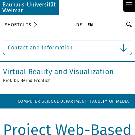
≡
S
SHORTCUTS
DE
EN
Se
Contact and Information
Virtual Reality and Visualization
Prof. Dr. Bernd Fröhlich
COMPUTER SCIENCE DEPARTMENT
FACULTY OF MEDIA
Project Web-Based